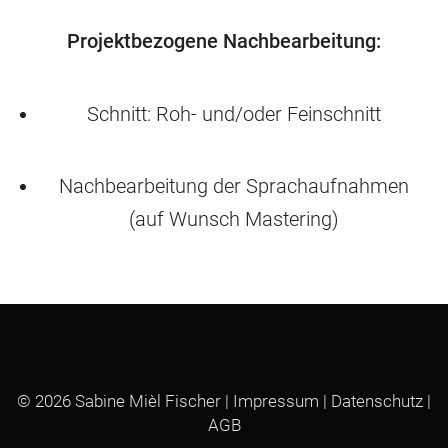
KOMBINATION
WAS UND FÜR WEN? – MEINE LEISTUNGEN
Projektbezogene Nachbearbeitung:
SO ARBEITE ICH
REFERENZEN
Schnitt: Roh- und/oder Feinschnitt
KONTAKT & PROBELEKTORAT
PREISE & HONORARE
AGB
Nachbearbeitung der Sprachaufnahmen
(auf Wunsch Mastering)
NEWS & TERMINE
KONTAKT
IMPRESSUM
AGB
© 2026
Sabine Mièl Fischer
|
Impressum
|
Datenschutz
|
AGB