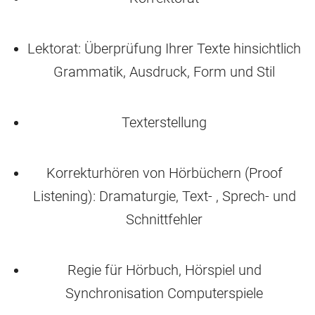
SCHAUSPIELERIN
PROFIL SCHAUSPIELERIN
Lektorat: Überprüfung Ihrer Texte hinsichtlich
SHOWROOM
FOTOGALERIE
Grammatik, Ausdruck, Form und Stil
PRODUKTIONSFOTOS & PRESSE
Texterstellung
STIMM- UND SPRECHTRAINING
FEMALE VOICE POWER - STIMMTRAINING FÜR
Korrekturhören von Hörbüchern (Proof
(BUSINESS-) FRAUEN
Listening): Dramaturgie, Text- , Sprech- und
WAS SIE BEI MIR LERNEN
SEMINARE UND EINZELCOACHING
Schnittfehler
TERMINE 2026
Regie für Hörbuch, Hörspiel und
LEKTORAT & TEXTKOMPETENZ
Synchronisation Computerspiele
SPRECH- UND SPRACHKUNST – EINE STARKE